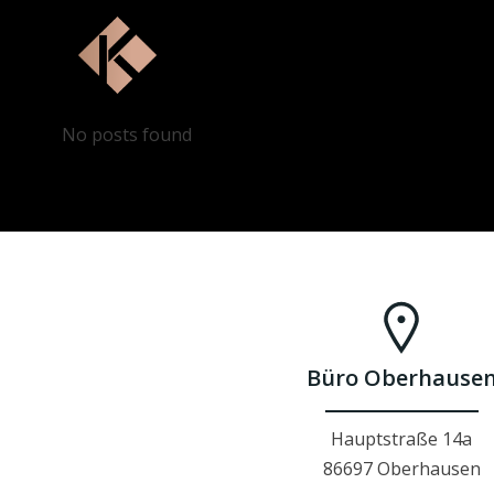
Zum
Inhalt
springen
No posts found
Büro Oberhause
Hauptstraße 14a
86697 Oberhausen